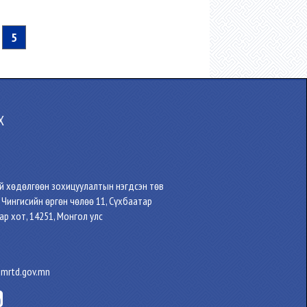
5
Х
ий хөдөлгөөн зохицуулалтын нэгдсэн төв
, Чингисийн өргөн чөлөө 11, Сүхбаатар
ар хот, 14251, Монгол улс
.mrtd.gov.mn