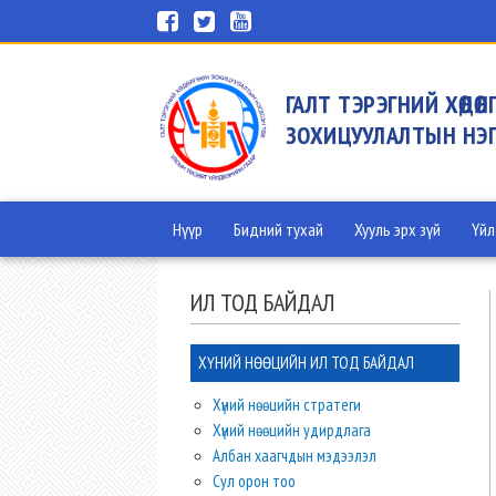
ГАЛТ ТЭРЭГНИЙ ХӨДӨЛГӨ
ЗОХИЦУУЛАЛТЫН НЭГ
Нүүр
Бидний тухай
Хууль эрх зүй
Үйл
ИЛ ТОД БАЙДАЛ
ХҮНИЙ НӨӨЦИЙН ИЛ ТОД БАЙДАЛ
Хүний нөөцийн стратеги
Хүний нөөцийн удирдлага
Албан хаагчдын мэдээлэл
Сул орон тоо