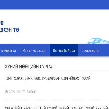
ӨН
ДСЭН ТӨВ
 ажиллагаа
Мэдээ, мэдээлэл
Ил тод байдал
Шилэн данс
ХҮНИЙ НӨӨЦИЙН СУРГАЛТ
ГЭМТ ХЭРЭГ, ЗӨРЧЛӨӨС УРЬДЧИЛАН СЭРГИЙЛЭХ ТУХАЙ
...
2021-06-07 13:00:49
ХӨГЖЛИЙН БЭРХШЭЭЛТЭЙ ХҮНИЙ ЭРХИЙГ ХАНГАХ ТУХАЙ ХУУЛИЙН