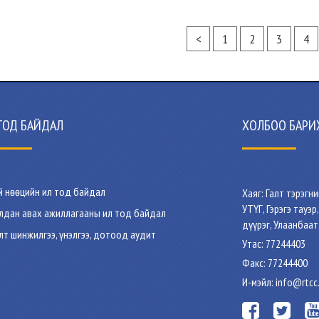
<
1
2
3
4
ТОД БАЙДАЛ
ХОЛБОО БАРИ
й нөөцийн ил тод байдал
Хаяг: Галт тэрэгн
УТҮГ, Гэрэгэ тауэр
лдан авах ажиллагааны ил тод байдал
дүүрэг, Улаанбаат
лт шинжилгээ, үнэлгээ, дотоод аудит
Утас: 77244403
Факс: 77244400
И-мэйл: info@rtcc