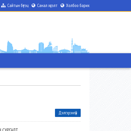
Сайтын бүтэц
Санал хүсэлт
Холбоо барих
Дэлгэрэнгүй
 СУРГАЛТ