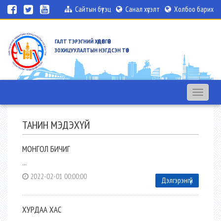
Сайтын бүтэц
Санал хүсэлт
Холбоо барих
ГАЛТ ТЭРЭГНИЙ ХӨДӨЛГӨӨН
ЗОХИЦУУЛАЛТЫН НЭГДСЭН ТӨВ
Toggle
navigation
ТАНИН МЭДЭХҮЙ
МОНГОЛ БИЧИГ
...
2022-02-01 00:00:00
Дэлгэрэнгүй
ХУРДАА ХАС