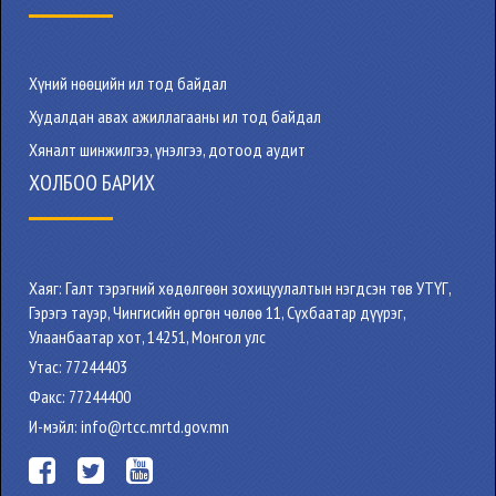
Хүний нөөцийн ил тод байдал
Худалдан авах ажиллагааны ил тод байдал
Хяналт шинжилгээ, үнэлгээ, дотоод аудит
ХОЛБОО БАРИХ
Хаяг: Галт тэрэгний хөдөлгөөн зохицуулалтын нэгдсэн төв УТҮГ,
Гэрэгэ тауэр, Чингисийн өргөн чөлөө 11, Сүхбаатар дүүрэг,
Улаанбаатар хот, 14251, Монгол улс
Утас: 77244403
Факс: 77244400
И-мэйл: info@rtcc.mrtd.gov.mn