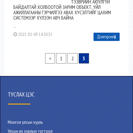
ТЭЭВРИЙН АЮУЛГҮЙ
БАЙДАЛТАЙ ХОЛБООТОЙ ЗАРИМ ОБЪЕКТ, ҮЙЛ
АЖИЛЛАГААНЫ ГЭРЧИЛГЭЭ АВАХ ХҮСЭЛТИЙГ ЦАХИМ
СИСТЕМЭЭР ХҮЛЭЭН АВЧ БАЙНА
...
2021-02-09 14:20:35
Дэлгэрэнгүй
<
1
2
3
ТУСЛАХ ЦЭС
Монгол улсын хууль
Улсын их хурлын тогтоол