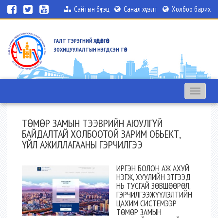
Сайтын бүтэц
Санал хүсэлт
Холбоо барих
ГАЛТ ТЭРЭГНИЙ ХӨДӨЛГӨӨН
ЗОХИЦУУЛАЛТЫН НЭГДСЭН ТӨВ
Toggle
navigation
ТӨМӨР ЗАМЫН ТЭЭВРИЙН АЮУЛГҮЙ
БАЙДАЛТАЙ ХОЛБООТОЙ ЗАРИМ ОБЬЕКТ,
ҮЙЛ АЖИЛЛАГААНЫ ГЭРЧИЛГЭЭ
ИРГЭН БОЛОН АЖ АХУЙ
НЭГЖ, ХУУЛИЙН ЭТГЭЭД
НЬ ТУСГАЙ ЗӨВШӨӨРӨЛ,
ГЭРЧИЛГЭЭЖҮҮЛЭЛТИЙН
ЦАХИМ СИСТЕМЭЭР
ТӨМӨР ЗАМЫН