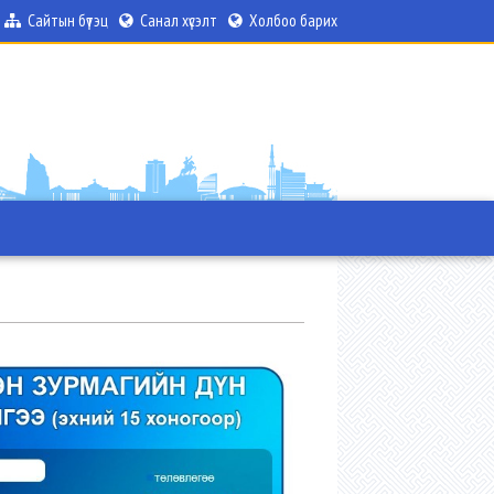
Сайтын бүтэц
Санал хүсэлт
Холбоо барих