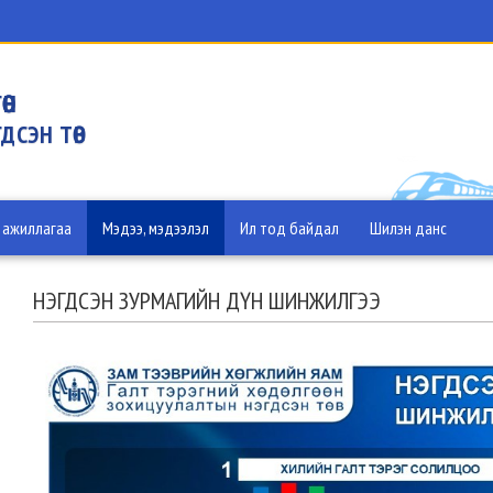
ӨН
ДСЭН ТӨВ
 ажиллагаа
Мэдээ, мэдээлэл
Ил тод байдал
Шилэн данс
НЭГДСЭН ЗУРМАГИЙН ДҮН ШИНЖИЛГЭЭ