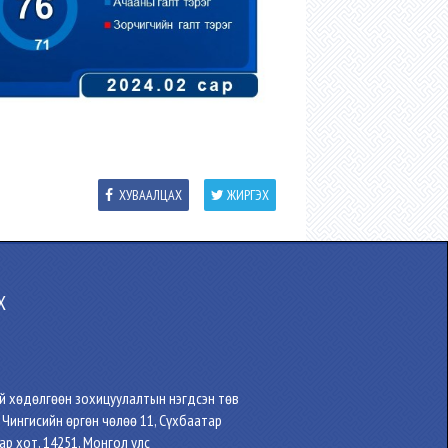
ХУВААЛЦАХ
ЖИРГЭХ
Х
ий хөдөлгөөн зохицуулалтын нэгдсэн төв
, Чингисийн өргөн чөлөө 11, Сүхбаатар
ар хот, 14251, Монгол улс