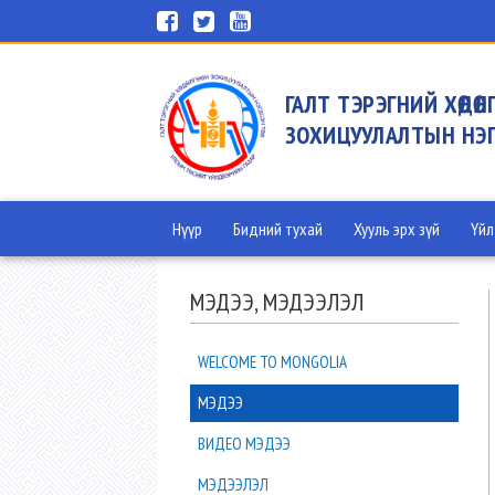
ГАЛТ ТЭРЭГНИЙ ХӨДӨЛГӨ
ЗОХИЦУУЛАЛТЫН НЭГ
Нүүр
Бидний тухай
Хууль эрх зүй
Үйл
МЭДЭЭ, МЭДЭЭЛЭЛ
WELCOME TO MONGOLIA
МЭДЭЭ
ВИДЕО МЭДЭЭ
МЭДЭЭЛЭЛ