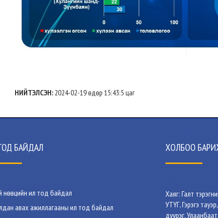
НИЙТЭЛСЭН:
2024-02-19 өдөр 15:43:5 цаг
ТОД БАЙДАЛ
ХОЛБОО БАРИ
й нөөцийн ил тод байдал
Хаяг: Галт тэрэгн
УТҮГ, Гэрэгэ тауэр
лдан авах ажиллагааны ил тод байдал
дүүрэг, Улаанбаат