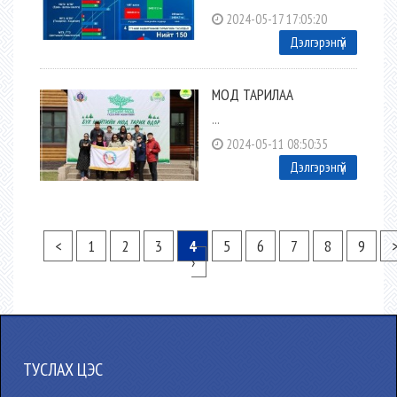
2024-05-17 17:05:20
Дэлгэрэнгүй
МОД ТАРИЛАА
...
2024-05-11 08:50:35
Дэлгэрэнгүй
<
1
2
3
4
5
6
7
8
9
›
ТУСЛАХ ЦЭС