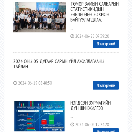
ТӨМӨР ЗАМЫН САЛБАРЫН
СТАТИСТИКЧДЫН
ЗӨВЛӨГӨӨН ЗОХИОН
БАЙГУУЛАГДЛАА.
...
2024-06-28 07:39:20
Дэлгэрэнгүй
2024 ОНЫ 05 ДУГААР САРЫН ҮЙЛ АЖИЛЛАГААНЫ
ТАЙЛАН
...
2024-06-19 08:48:50
Дэлгэрэнгүй
НЭГДСЭН ЗУРМАГИЙН
ДҮН ШИНЖИЛГЭЭ
...
2024-06-05 12:24:28