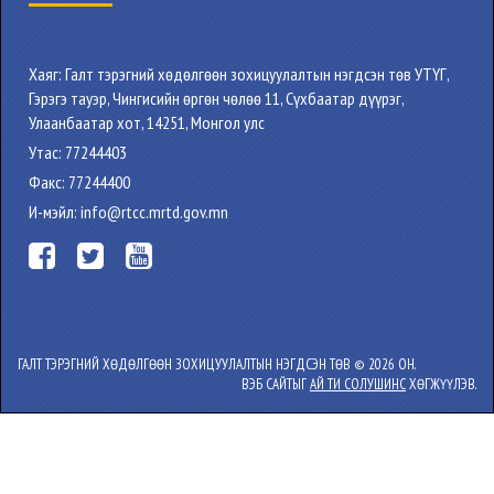
Хаяг: Галт тэрэгний хөдөлгөөн зохицуулалтын нэгдсэн төв УТҮГ,
Гэрэгэ тауэр, Чингисийн өргөн чөлөө 11, Сүхбаатар дүүрэг,
Улаанбаатар хот, 14251, Монгол улс
Утас: 77244403
Факс: 77244400
И-мэйл: info@rtcc.mrtd.gov.mn
ГАЛТ ТЭРЭГНИЙ ХӨДӨЛГӨӨН ЗОХИЦУУЛАЛТЫН НЭГДСЭН ТӨВ © 2026 ОН.
ВЭБ САЙТЫГ
АЙ ТИ СОЛУШИНС
ХӨГЖҮҮЛЭВ.