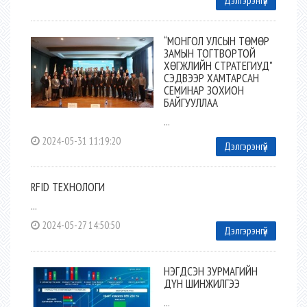
Дэлгэрэнгүй
“МОНГОЛ УЛСЫН ТӨМӨР
ЗАМЫН ТОГТВОРТОЙ
ХӨГЖЛИЙН СТРАТЕГИУД"
СЭДВЭЭР ХАМТАРСАН
СЕМИНАР ЗОХИОН
БАЙГУУЛЛАА
...
2024-05-31 11:19:20
Дэлгэрэнгүй
RFID ТЕХНОЛОГИ
...
2024-05-27 14:50:50
Дэлгэрэнгүй
НЭГДСЭН ЗУРМАГИЙН
ДҮН ШИНЖИЛГЭЭ
...